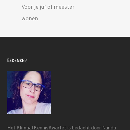
Voor je juf of meester
wonen
BEDENKER
Het KlimaatKennisKwartet is bedacht door
Nanda