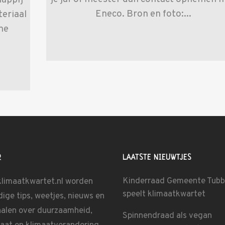
appij
Eneco. Bron en foto:...
teriaal
ine
R
LAATSTE NIEUWTJES
Kinderraad Gemeente Tub
klimaatkwartet.nl worden
speelt klimaatkwartet
ige tips, weetjes, nieuws en
halen over duurzaamheid,
Spinnendraad als vegan