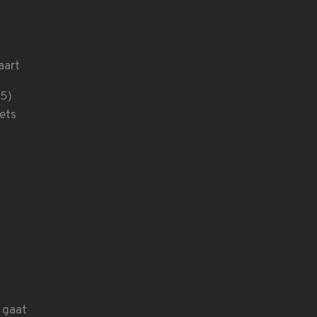
aart
15)
iets
 gaat