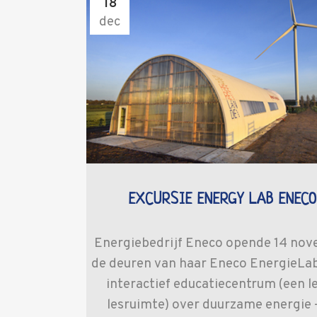
18
dec
EXCURSIE ENERGY LAB ENEC
Energiebedrijf Eneco opende 14 no
de deuren van haar Eneco EnergieLab
interactief educatiecentrum (een l
lesruimte) over duurzame energie –