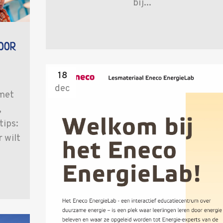
bij...
VOOR
18
dec
 met
,
tips:
 wilt