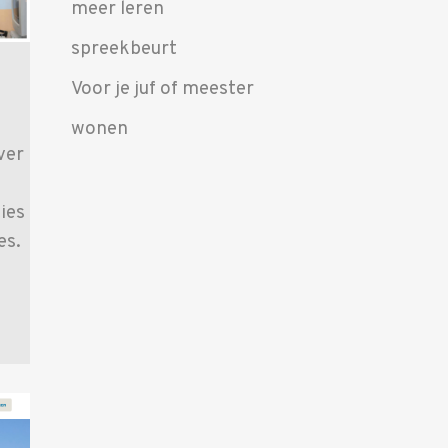
meer leren
spreekbeurt
Voor je juf of meester
wonen
ver
ies
es.