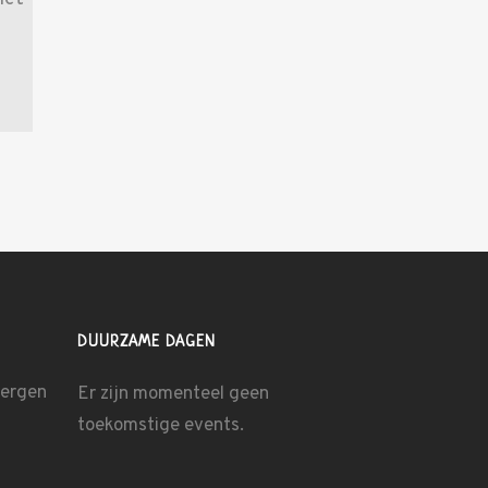
DUURZAME DAGEN
bergen
Er zijn momenteel geen
toekomstige events.