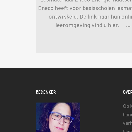
Lesmateriaal Eneco Energiemaatsch
Eneco heeft voor basisscholen lesma
ontwikkeld. De link naar hun onl
leeromgeving vind u hier. ...
BEDENKER
OVE
Op 
hand
ver