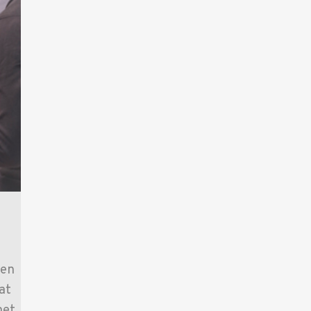
een
at
met