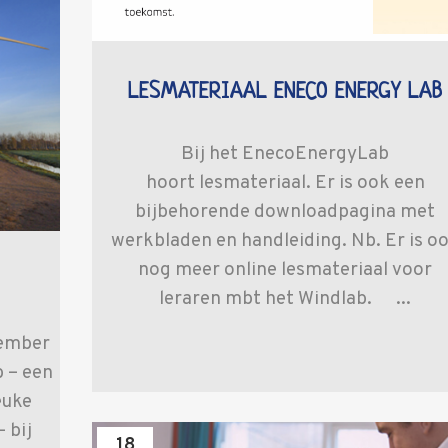
LESMATERIAAL ENECO ENERGY LAB
Bij het EnecoEnergyLab
hoort lesmateriaal. Er is ook een
bijbehorende downloadpagina met
werkbladen en handleiding. Nb. Er is o
nog meer online lesmateriaal voor
O
leraren mbt het Windlab. ...
vember
 – een
euke
 bij
18