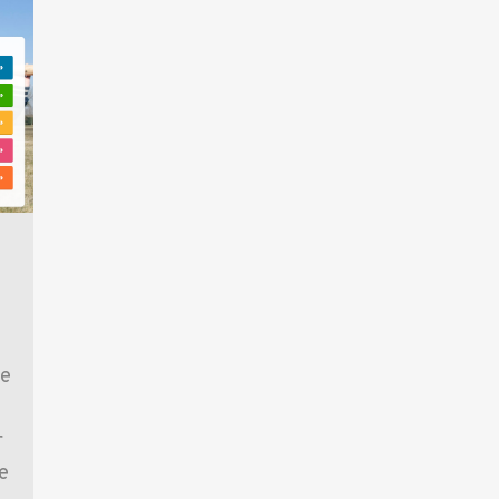
je
r
e