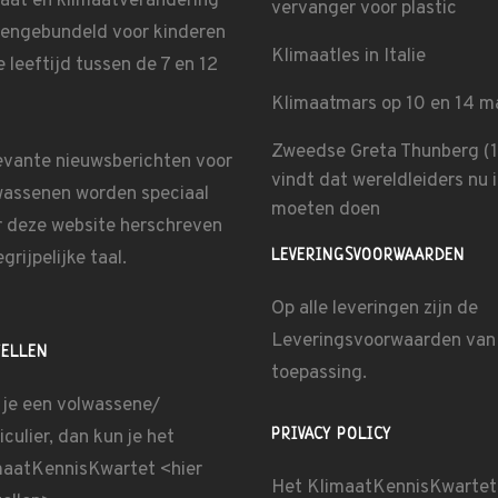
maat en klimaatverandering
vervanger voor plastic
engebundeld voor kinderen
Klimaatles in Italie
e leeftijd tussen de 7 en 12
Klimaatmars op 10 en 14 m
Zweedse Greta Thunberg (
evante nieuwsberichten voor
vindt dat wereldleiders nu 
wassenen worden speciaal
moeten doen
r deze website herschreven
egrijpelijke taal.
LEVERINGSVOORWAARDEN
Op alle leveringen zijn de
Leveringsvoorwaarden
van
TELLEN
toepassing.
 je een volwassene/
iculier, dan kun je het
PRIVACY POLICY
maatKennisKwartet <
hier
Het KlimaatKennisKwartet