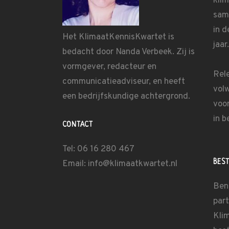
kli
sam
in d
Het KlimaatKennisKwartet is
jaar.
bedacht door
Nanda Verbeek
. Zij is
vormgever, redacteur en
Rel
communicatieadviseur, en heeft
vol
een bedrijfskundige achtergrond.
voo
in b
CONTACT
Tel: 06 16 280 467
BES
Email: info@klimaatkwartet.nl
Ben
part
Kli