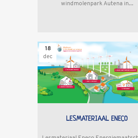
windmolenpark Autena in...
18
dec
LESMATERIAAL ENECO